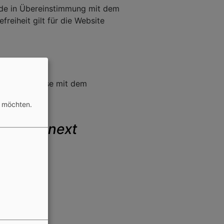
h.de in Übereinstimmung mit dem
reiheit gilt für die Website
hmen teilweise mit dem
n möchten.
ilippus next