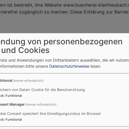
yern ist bestrebt, ihre Website www.buecherei-kleinheubac
ierefrei zugänglich zu machen. Diese Erklärung zur Barrieref
 mit den Anforderungen
ndung von personenbezogenen
 und Cookies
e ist aufgrund der folgenden Unvereinbarkeiten und Ausna
einbar.
enste und Anwendungen von Drittanbietern auswählen, die wir nutze
Informationen bitte unsere
Datenschutzhinweise
lesen.
Barrierefreiheit beim Theme
VK Ph
ktional
(immer erforderlich)
ichern von Daten: Cookie für die Benutzersitzung
ck
:
Funktional
e
sent Manager
(immer erforderlich)
us den folgenden Gründen nicht barrierefrei:
kie Consent speichert Ihre Einwilligungsstatus im Browser
ck
:
Funktional