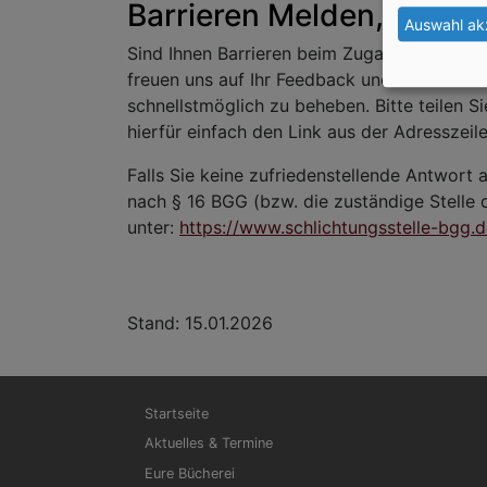
Barrieren Melden, Feed
Auswahl ak
Sind Ihnen Barrieren beim Zugang zu Inhalt
freuen uns auf Ihr Feedback und bemühen u
schnellstmöglich zu beheben. Bitte teilen S
hierfür einfach den Link aus der Adresszei
Falls Sie keine zufriedenstellende Antwort a
nach § 16 BGG (bzw. die zuständige Stelle
unter:
https://www.schlichtungsstelle-bgg.
Stand: 15.01.2026
Hauptnavigation
Startseite
Aktuelles & Termine
Eure Bücherei