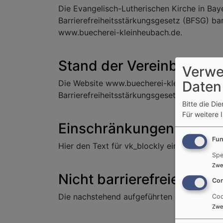
Die Evangelisch-Lutherischen Kirche in Ba
Barrierefreiheitsstärkungsgesetz (BFSG) barr
www.buecherei-kleinheubach.de.
Stand der Vereinbarkeit
Verwe
Daten
Die Website www.buecherei-kleinheubach.d
Barrierefreiheitsstärkungsgesetz (BFSG) ver
Bitte die Di
Für weitere 
Einschränkungen in der 
Fun
Hier den Text für vk_blockly einfügen.
Spe
Zwe
Nicht barrierefreie Inhalt
Con
Die nachstehend aufgeführten Inhalte sind a
Coo
Zwe