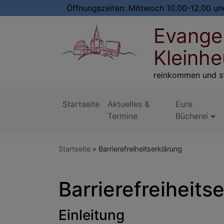
Direkt
Öffnungszeiten: Mittwoch 10.00-12.00 und
zum
Evangel
Inhalt
Kleinh
reinkommen und s
Startseite
Aktuelles &
Eure
Hauptnavigation
Termine
Bücherei
Startseite
Barrierefreiheitserklärung
Barrierefreiheits
Einleitung